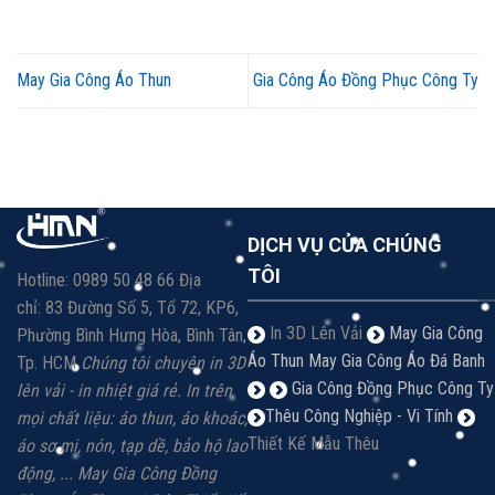
May Gia Công Áo Thun
Gia Công Áo Đồng Phục Công Ty
DỊCH VỤ CỦA CHÚNG
TÔI
Hotline: 0989 50 48 66 Địa
chỉ: 83 Đường Số 5, Tổ 72, KP6,
In 3D Lên Vải
May Gia Công
Phường Bình Hưng Hòa, Bình Tân,
Áo Thun
May Gia Công Áo Đá Banh
Tp. HCM
Chúng tôi chuyên in 3D
Gia Công Đồng Phục Công Ty
lên vải - in nhiệt giá rẻ.
In trên
Thêu Công Nghiệp - Vi Tính
mọi chất liệu: á
o thun, áo khoác,
Thiết Kế Mẫu Thêu
áo sơ mi, nón, tạp dề, bảo hộ lao
động, ...
May Gia Công Đồng