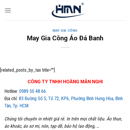
Skip
to
content
MAY GIA CÔNG
May Gia Công Áo Đá Banh
[related_posts_by_tax title=""]
CÔNG TY TNHH HOÀNG MẪN NGHI
Hotline:
0989 50 48 66
Địa chỉ:
83 Đường Số 5, Tổ 72, KP6, Phường Bình Hưng Hòa, Bình
Tân, Tp. HCM
Chúng tôi chuyên in nhiệt giá rẻ. In trên mọi chất liệu. Áo thun,
áo khoác, áo sơ mi, nón, tạp dề, bảo hộ lao động, …