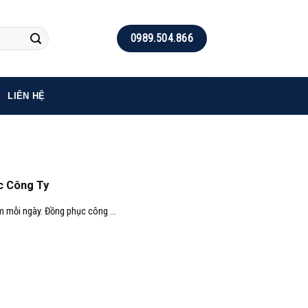
0989.504.866
LIÊN HỆ
c Công Ty
m mỗi ngày. Đồng phục công ...