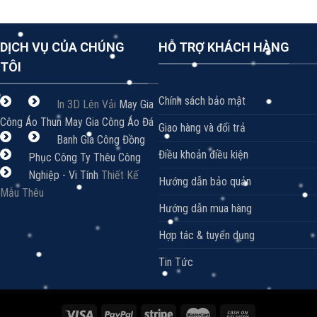
DỊCH VỤ CỦA CHÚNG
HỖ TRỢ KHÁCH HÀNG
TÔI
Chính sách bảo mật
In 3D Lên Vải
May Gia
Công Áo Thun
May Gia Công Áo Đá
Giao hàng và đổi trả
Banh
Gia Công Đồng
Điều khoản điều kiện
Phục Công Ty
Thêu Công
Nghiệp - Vi Tính
Thiết Kế
Hướng dẫn bảo quản
Mẫu Thêu
Hướng dẫn mua hàng
Hợp tác & tuyển dụng
Tin Tức