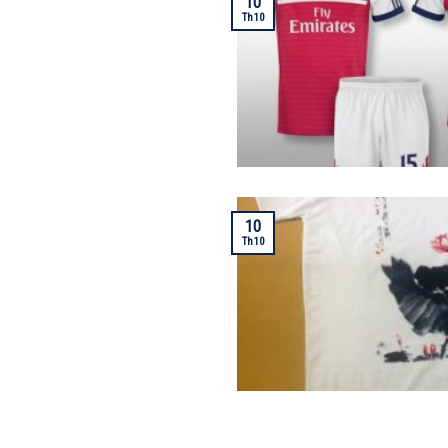
10
Th10
10
Th10