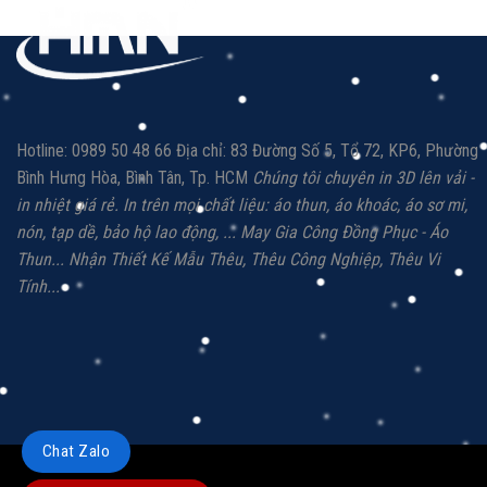
Hotline: 0989 50 48 66 Địa chỉ: 83 Đường Số 5, Tổ 72, KP6, Phường
Bình Hưng Hòa, Bình Tân, Tp. HCM
Chúng tôi chuyên in 3D lên vải -
in nhiệt giá rẻ.
In trên mọi chất liệu: á
o thun, áo khoác,
áo sơ mi,
nón, tạp dề, bảo hộ lao động, ...
May Gia Công Đồng Phục - Áo
Thun...
Nhận Thiết Kế Mẫu Thêu, Thêu Công Nghiệp,
Thêu Vi
Tính...
Chat Zalo