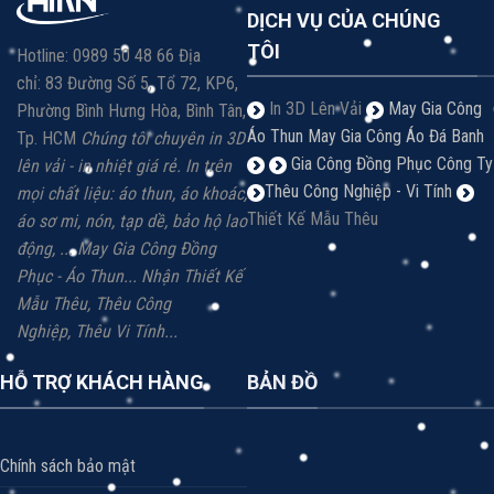
DỊCH VỤ CỦA CHÚNG
TÔI
Hotline: 0989 50 48 66 Địa
chỉ: 83 Đường Số 5, Tổ 72, KP6,
In 3D Lên Vải
May Gia Công
Phường Bình Hưng Hòa, Bình Tân,
Áo Thun
May Gia Công Áo Đá Banh
Tp. HCM
Chúng tôi chuyên in 3D
Gia Công Đồng Phục Công Ty
lên vải - in nhiệt giá rẻ.
In trên
Thêu Công Nghiệp - Vi Tính
mọi chất liệu: á
o thun, áo khoác,
Thiết Kế Mẫu Thêu
áo sơ mi, nón, tạp dề, bảo hộ lao
động, ...
May Gia Công Đồng
Phục - Áo Thun...
Nhận Thiết Kế
Mẫu Thêu, Thêu Công
Nghiệp,
Thêu Vi
Tính...
HỖ TRỢ KHÁCH HÀNG
BẢN ĐỒ
Chính sách bảo mật