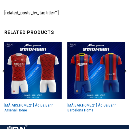
[related_posts_by_tax title=""]
RELATED PRODUCTS
[MÃ ARS.HOME.21] Áo Đá Banh
[MÃ BAR.HOME.21] Áo Đá Banh
Arsenal Home
Barcelona Home