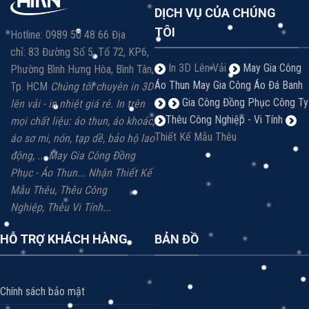
DỊCH VỤ CỦA CHÚNG
TÔI
Hotline: 0989 50 48 66 Địa
chỉ: 83 Đường Số 5, Tổ 72, KP6,
In 3D Lên Vải
May Gia Công
Phường Bình Hưng Hòa, Bình Tân,
Áo Thun
May Gia Công Áo Đá Banh
Tp. HCM
Chúng tôi chuyên in 3D
Gia Công Đồng Phục Công Ty
lên vải - in nhiệt giá rẻ.
In trên
Thêu Công Nghiệp - Vi Tính
mọi chất liệu: á
o thun, áo khoác,
Thiết Kế Mẫu Thêu
áo sơ mi, nón, tạp dề, bảo hộ lao
động, ...
May Gia Công Đồng
Phục - Áo Thun...
Nhận Thiết Kế
Mẫu Thêu, Thêu Công
Nghiệp,
Thêu Vi
Tính...
HỖ TRỢ KHÁCH HÀNG
BẢN ĐỒ
Chính sách bảo mật