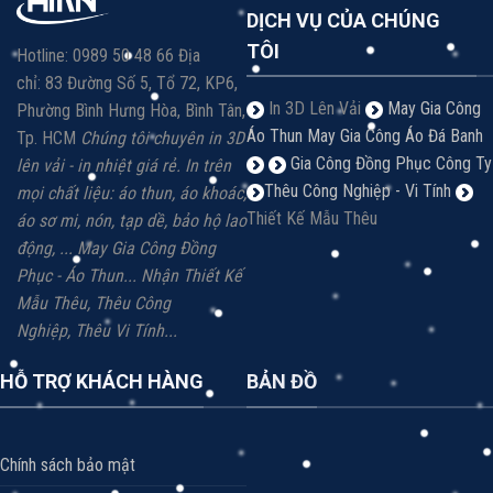
DỊCH VỤ CỦA CHÚNG
TÔI
Hotline: 0989 50 48 66 Địa
chỉ: 83 Đường Số 5, Tổ 72, KP6,
In 3D Lên Vải
May Gia Công
Phường Bình Hưng Hòa, Bình Tân,
Áo Thun
May Gia Công Áo Đá Banh
Tp. HCM
Chúng tôi chuyên in 3D
Gia Công Đồng Phục Công Ty
lên vải - in nhiệt giá rẻ.
In trên
Thêu Công Nghiệp - Vi Tính
mọi chất liệu: á
o thun, áo khoác,
Thiết Kế Mẫu Thêu
áo sơ mi, nón, tạp dề, bảo hộ lao
động, ...
May Gia Công Đồng
Phục - Áo Thun...
Nhận Thiết Kế
Mẫu Thêu, Thêu Công
Nghiệp,
Thêu Vi
Tính...
HỖ TRỢ KHÁCH HÀNG
BẢN ĐỒ
Chính sách bảo mật