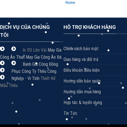
Home
DỊCH VỤ CỦA CHÚNG
HỖ TRỢ KHÁCH HÀNG
TÔI
Chính sách bảo mật
In 3D Lên Vải
May Gia
Công Áo Thun
May Gia Công Áo Đá
Giao hàng và đổi trả
Banh
Gia Công Đồng
Điều khoản điều kiện
Phục Công Ty
Thêu Công
Nghiệp - Vi Tính
Thiết Kế
Hướng dẫn bảo quản
Mẫu Thêu
Hướng dẫn mua hàng
Hợp tác & tuyển dụng
Tin Tức