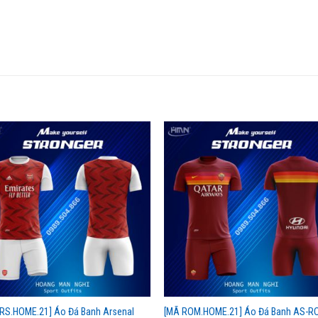
RS.HOME.21] Áo Đá Banh Arsenal
[MÃ ROM.HOME.21] Áo Đá Banh AS-