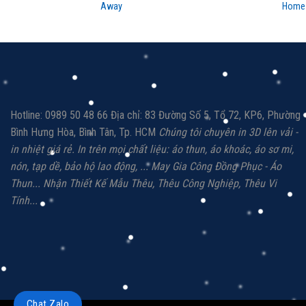
Away
Home
Hotline: 0989 50 48 66 Địa chỉ: 83 Đường Số 5, Tổ 72, KP6, Phường
Bình Hưng Hòa, Bình Tân, Tp. HCM
Chúng tôi chuyên in 3D lên vải -
in nhiệt giá rẻ.
In trên mọi chất liệu: á
o thun, áo khoác,
áo sơ mi,
nón, tạp dề, bảo hộ lao động, ...
May Gia Công Đồng Phục - Áo
Thun...
Nhận Thiết Kế Mẫu Thêu, Thêu Công Nghiệp,
Thêu Vi
Tính...
Chat Zalo