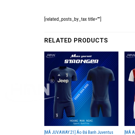
[related_posts_by_tax title=""]
RELATED PRODUCTS
o Đá Banh Chelsea
[MÃ JUV.AWAY.21] Áo Đá Banh Juventus
[MÃ A