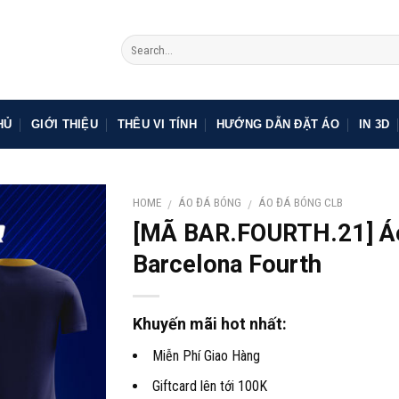
HỦ
GIỚI THIỆU
THÊU VI TÍNH
HƯỚNG DẪN ĐẶT ÁO
IN 3D
HOME
ÁO ĐÁ BÓNG
ÁO ĐÁ BÓNG CLB
/
/
[MÃ BAR.FOURTH.21] Á
Barcelona Fourth
Khuyến mãi hot nhất:
Miễn Phí Giao Hàng
Giftcard lên tới 100K