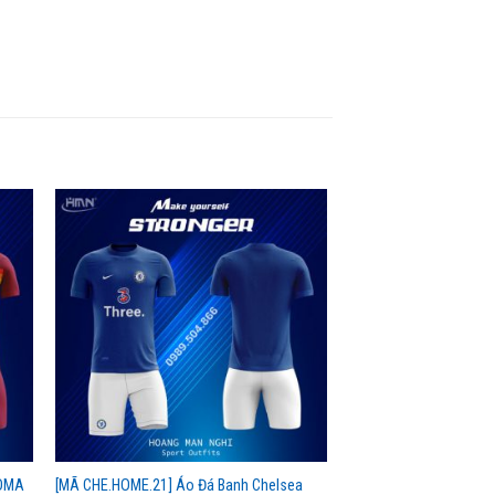
ROMA
[MÃ CHE.HOME.21] Áo Đá Banh Chelsea