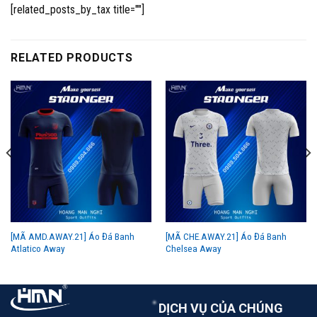
[related_posts_by_tax title=""]
RELATED PRODUCTS
[MÃ AMD.AWAY.21] Áo Đá Banh
[MÃ CHE.AWAY.21] Áo Đá Banh
Atlatico Away
Chelsea Away
DỊCH VỤ CỦA CHÚNG