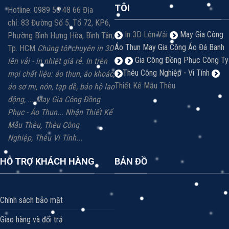
TÔI
Hotline: 0989 50 48 66 Địa
chỉ: 83 Đường Số 5, Tổ 72, KP6,
In 3D Lên Vải
May Gia Công
Phường Bình Hưng Hòa, Bình Tân,
Áo Thun
May Gia Công Áo Đá Banh
Tp. HCM
Chúng tôi chuyên in 3D
Gia Công Đồng Phục Công Ty
lên vải - in nhiệt giá rẻ.
In trên
Thêu Công Nghiệp - Vi Tính
mọi chất liệu: á
o thun, áo khoác,
Thiết Kế Mẫu Thêu
áo sơ mi, nón, tạp dề, bảo hộ lao
động, ...
May Gia Công Đồng
Phục - Áo Thun...
Nhận Thiết Kế
Mẫu Thêu, Thêu Công
Nghiệp,
Thêu Vi
Tính...
HỖ TRỢ KHÁCH HÀNG
BẢN ĐỒ
Chính sách bảo mật
Giao hàng và đổi trả