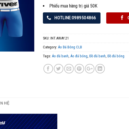
Phiếu mua hàng trị giá 50K
HOTLINE:0989504866
SKU:
INT.AWAY.21
Category:
Áo Đá Bóng CLB
Tags:
Áo đá banh
,
Áo đá bóng
,
Đồ đá banh
,
Đồ đá bóng
ÊN HỆ