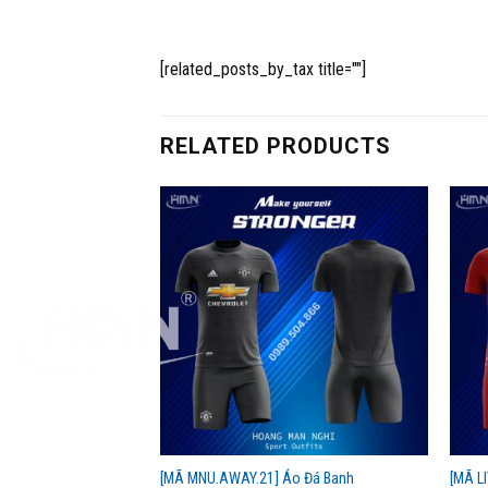
[related_posts_by_tax title=""]
RELATED PRODUCTS
o Đá Banh Chelsea
[MÃ MNU.AWAY.21] Áo Đá Banh
[MÃ L