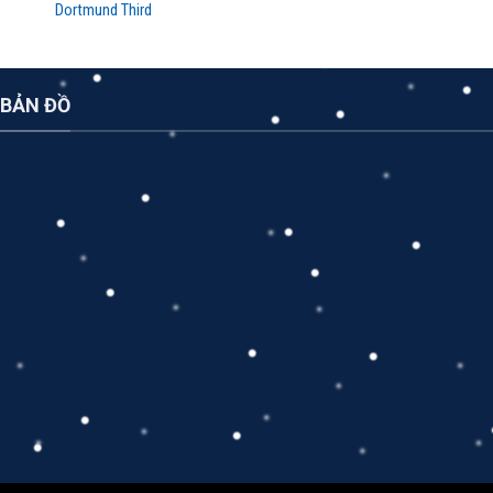
Dortmund Third
BẢN ĐỒ