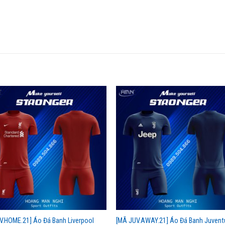
IV.HOME.21] Áo Đá Banh Liverpool
[MÃ JUV.AWAY.21] Áo Đá Banh Juvent