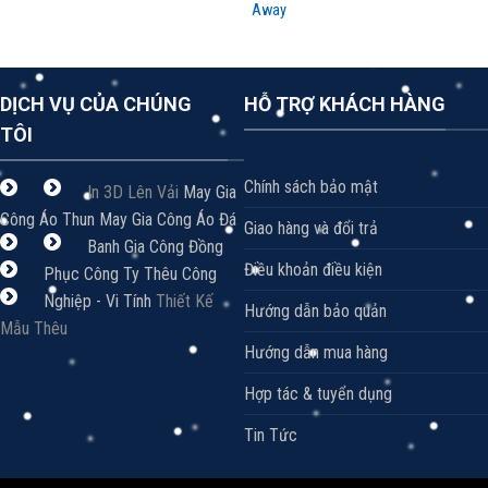
Away
DỊCH VỤ CỦA CHÚNG
HỖ TRỢ KHÁCH HÀNG
TÔI
Chính sách bảo mật
In 3D Lên Vải
May Gia
Công Áo Thun
May Gia Công Áo Đá
Giao hàng và đổi trả
Banh
Gia Công Đồng
Điều khoản điều kiện
Phục Công Ty
Thêu Công
Nghiệp - Vi Tính
Thiết Kế
Hướng dẫn bảo quản
Mẫu Thêu
Hướng dẫn mua hàng
Hợp tác & tuyển dụng
Tin Tức