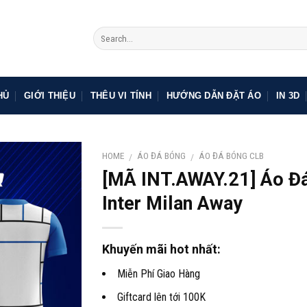
HỦ
GIỚI THIỆU
THÊU VI TÍNH
HƯỚNG DẪN ĐẶT ÁO
IN 3D
HOME
ÁO ĐÁ BÓNG
ÁO ĐÁ BÓNG CLB
/
/
[MÃ INT.AWAY.21] Áo Đ
Inter Milan Away
Khuyến mãi hot nhất:
Miễn Phí Giao Hàng
Giftcard lên tới 100K