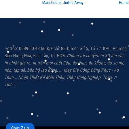
Manchester United Away
Home
Hotline: 0989 50 48 66 Địa chỉ: 83 Đường Số 5, Tổ 72, KP6, Phường
Bình Hưng Hòa, Bình Tân, Tp. HCM
Chúng tôi chuyên in 3D lên vải -
in nhiệt giá rẻ.
In trên mọi chất liệu: á
o thun, áo khoác,
áo sơ mi,
nón, tạp dề, bảo hộ lao động, ...
May Gia Công Đồng Phục - Áo
Thun...
Nhận Thiết Kế Mẫu Thêu, Thêu Công Nghiệp,
Thêu Vi
Tính...
Chat Zalo