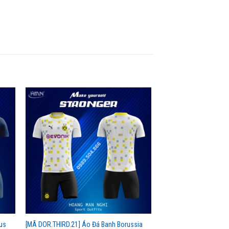
us
[MÃ DOR.THIRD.21] Áo Đá Banh Borussia