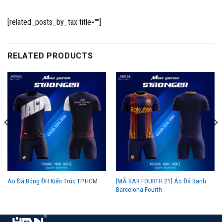
[related_posts_by_tax title=""]
RELATED PRODUCTS
[MÃ BAR.FOURTH.21] Áo Đá Banh
Áo Đá Bóng ĐH Kiến Trúc TP.HCM
Barcelona Fourth