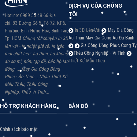
DỊCH VỤ CỦA CHÚNG
TÔI
Hotline: 0989 50 48 66 Địa
chỉ: 83 Đường Số 5, Tổ 72, KP6,
In 3D Lên Vải
May Gia Công
Phường Bình Hưng Hòa, Bình Tân,
Áo Thun
May Gia Công Áo Đá Banh
Tp. HCM
Chúng tôi chuyên in 3D
Gia Công Đồng Phục Công Ty
lên vải - in nhiệt giá rẻ.
In trên
Thêu Công Nghiệp - Vi Tính
mọi chất liệu: á
o thun, áo khoác,
Thiết Kế Mẫu Thêu
áo sơ mi, nón, tạp dề, bảo hộ lao
động, ...
May Gia Công Đồng
Phục - Áo Thun...
Nhận Thiết Kế
Mẫu Thêu, Thêu Công
Nghiệp,
Thêu Vi
Tính...
HỖ TRỢ KHÁCH HÀNG
BẢN ĐỒ
Chính sách bảo mật