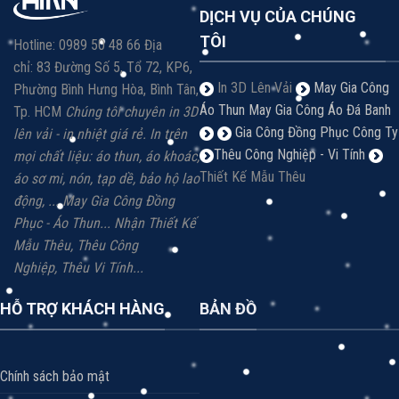
DỊCH VỤ CỦA CHÚNG
TÔI
Hotline: 0989 50 48 66 Địa
chỉ: 83 Đường Số 5, Tổ 72, KP6,
In 3D Lên Vải
May Gia Công
Phường Bình Hưng Hòa, Bình Tân,
Áo Thun
May Gia Công Áo Đá Banh
Tp. HCM
Chúng tôi chuyên in 3D
Gia Công Đồng Phục Công Ty
lên vải - in nhiệt giá rẻ.
In trên
Thêu Công Nghiệp - Vi Tính
mọi chất liệu: á
o thun, áo khoác,
Thiết Kế Mẫu Thêu
áo sơ mi, nón, tạp dề, bảo hộ lao
động, ...
May Gia Công Đồng
Phục - Áo Thun...
Nhận Thiết Kế
Mẫu Thêu, Thêu Công
Nghiệp,
Thêu Vi
Tính...
HỖ TRỢ KHÁCH HÀNG
BẢN ĐỒ
Chính sách bảo mật