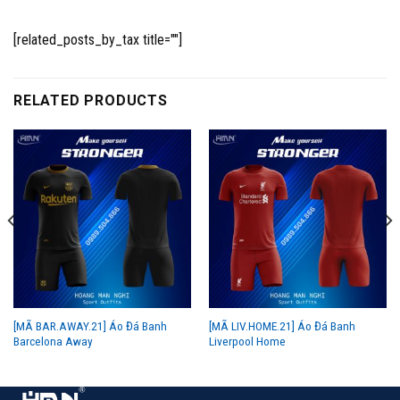
[related_posts_by_tax title=""]
RELATED PRODUCTS
[MÃ BAR.AWAY.21] Áo Đá Banh
[MÃ LIV.HOME.21] Áo Đá Banh
Barcelona Away
Liverpool Home