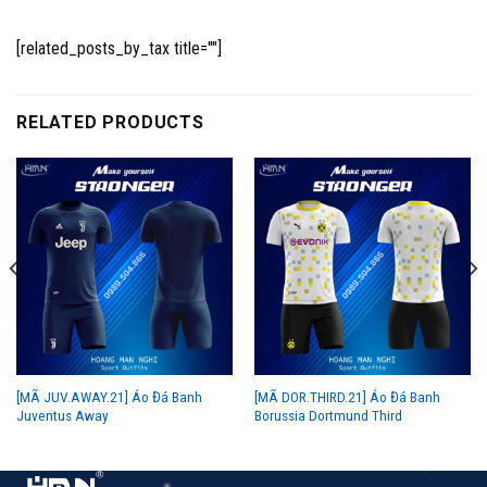
[related_posts_by_tax title=""]
RELATED PRODUCTS
[MÃ JUV.AWAY.21] Áo Đá Banh
[MÃ DOR.THIRD.21] Áo Đá Banh
Juventus Away
Borussia Dortmund Third