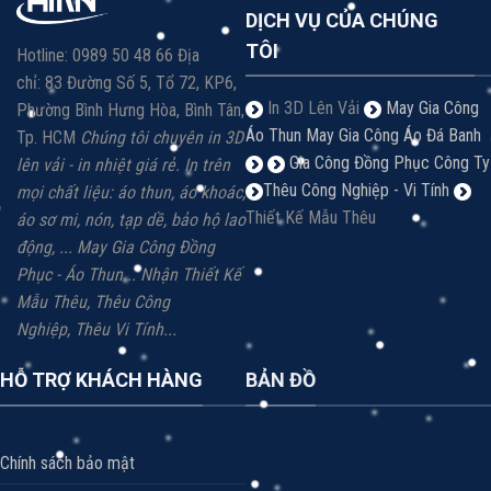
DỊCH VỤ CỦA CHÚNG
TÔI
Hotline: 0989 50 48 66 Địa
chỉ: 83 Đường Số 5, Tổ 72, KP6,
In 3D Lên Vải
May Gia Công
Phường Bình Hưng Hòa, Bình Tân,
Áo Thun
May Gia Công Áo Đá Banh
Tp. HCM
Chúng tôi chuyên in 3D
Gia Công Đồng Phục Công Ty
lên vải - in nhiệt giá rẻ.
In trên
Thêu Công Nghiệp - Vi Tính
mọi chất liệu: á
o thun, áo khoác,
Thiết Kế Mẫu Thêu
áo sơ mi, nón, tạp dề, bảo hộ lao
động, ...
May Gia Công Đồng
Phục - Áo Thun...
Nhận Thiết Kế
Mẫu Thêu, Thêu Công
Nghiệp,
Thêu Vi
Tính...
HỖ TRỢ KHÁCH HÀNG
BẢN ĐỒ
Chính sách bảo mật