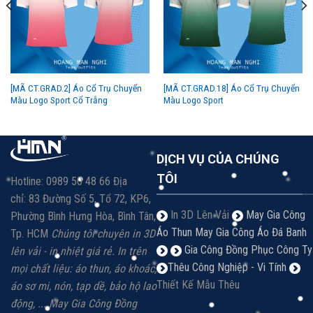
[MÃ CT.GRAD.2] Áo Cổ Trụ Chuyển
[MÃ CT.GRAD.18] Áo Cổ Trụ Chuyển
Màu Logo Sport Cổ Trắng
Màu Logo Sport
DỊCH VỤ CỦA CHÚNG
TÔI
Hotline: 0989 50 48 66 Địa
chỉ: 83 Đường Số 5, Tổ 72, KP6,
In 3D Lên Vải
May Gia Công
Phường Bình Hưng Hòa, Bình Tân,
Áo Thun
May Gia Công Áo Đá Banh
Tp. HCM
Chúng tôi chuyên in 3D
Gia Công Đồng Phục Công Ty
lên vải - in nhiệt giá rẻ.
In trên
Thêu Công Nghiệp - Vi Tính
mọi chất liệu: á
o thun, áo khoác,
Thiết Kế Mẫu Thêu
áo sơ mi, nón, tạp dề, bảo hộ lao
động, ...
May Gia Công Đồng