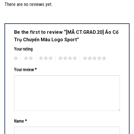
There are no reviews yet.
Be the first to review “[MÃ CT.GRAD.20] Áo Cổ
Trụ Chuyển Màu Logo Sport”
Your rating
1
2
3
4
5
Your review
*
Name
*